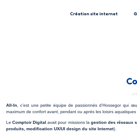
Création site internet
G
Co
si
All-In
, c’est une petite équipe de passionnés d’Hossegor qui œuv
maximum de confort avant, pendant ou après les loisirs aquatiques 
Le
Comptoir Digital
avait pour missions la
gestion des réseaux 
produits, modification UX/UI design du site Internet
).