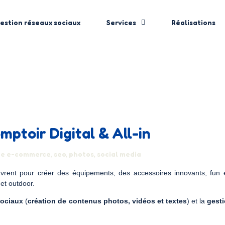
estion réseaux sociaux
Services
Réalisations
mptoir Digital & All-in
te e-commerce, seo, photos, social media
rent pour créer des équipements, des accessoires innovants, fun et
et outdoor.
sociaux
(
création de contenus photos, vidéos et textes
) et la
gesti